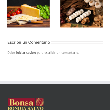
e:
Receta saludable:
Receta saludable:
a
Ensalada de
Montaditos con
queso de cabra y
langostinos y
nueces
guacamole
Escribir un Comentario
Debe
iniciar sesión
para escribir un comentario.