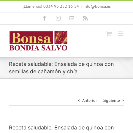
Saltar
¡Llámenos! 0034 96 252 15 54
|
info@bonsa.es
al
contenido
Facebook
Instagram
Correo
Rss
electrónico
Receta saludable: Ensalada de quinoa con
semillas de cañamón y chía
Anterior
Siguiente
Receta saludable: Ensalada de quinoa con