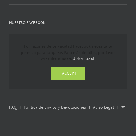
NUESTRO FACEBOOK
Por razones de privacidad Facebook necesita tu
permiso para cargarse. Para más detalles, por favor
consulta nuestra
Aviso Legal
.
I ACCEPT
FAQ
Política de Envios y Devoluciones
Aviso Legal