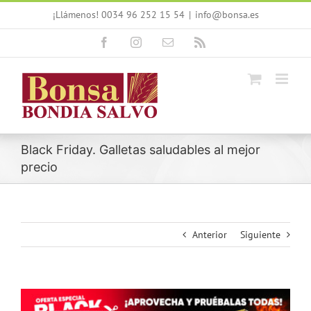
Saltar
¡Llámenos! 0034 96 252 15 54
|
info@bonsa.es
al
contenido
Facebook
Instagram
Correo
Rss
electrónico
Black Friday. Galletas saludables al mejor
precio
Anterior
Siguiente
Ver
imagen