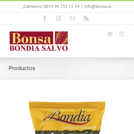
Saltar
¡Llámenos! 0034 96 252 15 54
|
info@bonsa.es
al
contenido
Facebook
Instagram
Correo
Rss
electrónico
Productos