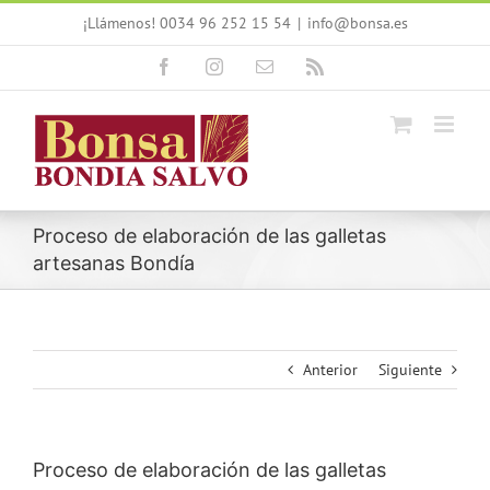
Saltar
¡Llámenos! 0034 96 252 15 54
|
info@bonsa.es
al
contenido
Facebook
Instagram
Correo
Rss
electrónico
Proceso de elaboración de las galletas
artesanas Bondía
Anterior
Siguiente
Proceso de elaboración de las galletas