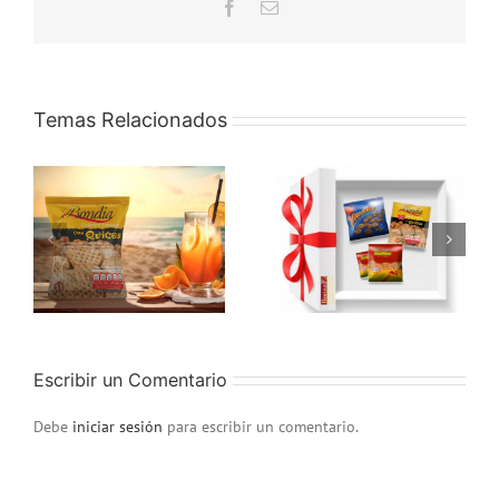
Facebook
Correo
electrónico
Temas Relacionados
Galletas Bondia
Regala galletas
para la nutrición
Bondia, regala
k
de los más
sabor y calidad
pequeños
Escribir un Comentario
Debe
iniciar sesión
para escribir un comentario.