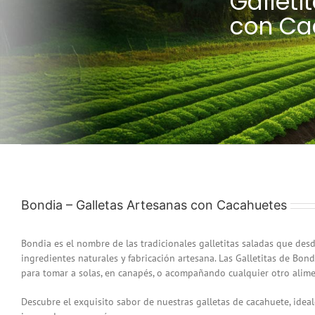
Galleti
con Ca
Bondia – Galletas Artesanas con Cacahuetes
Bondia es el nombre de las tradicionales galletitas saladas que desd
ingredientes naturales y fabricación artesana. Las Galletitas de Bon
para tomar a solas, en canapés, o acompañando cualquier otro alime
Descubre el exquisito sabor de nuestras galletas de cacahuete, idea