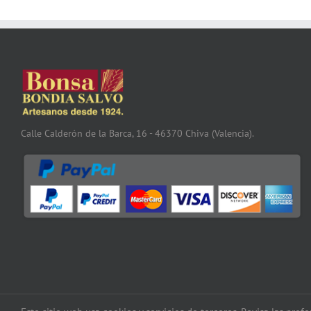
Calle Calderón de la Barca, 16 - 46370 Chiva (Valencia).