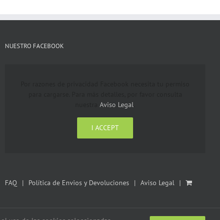
NUESTRO FACEBOOK
Por razones de privacidad Facebook necesita tu permiso
para cargarse. Para más detalles, por favor consulta
nuestra
Aviso Legal
.
I ACCEPT
FAQ
Política de Envios y Devoluciones
Aviso Legal