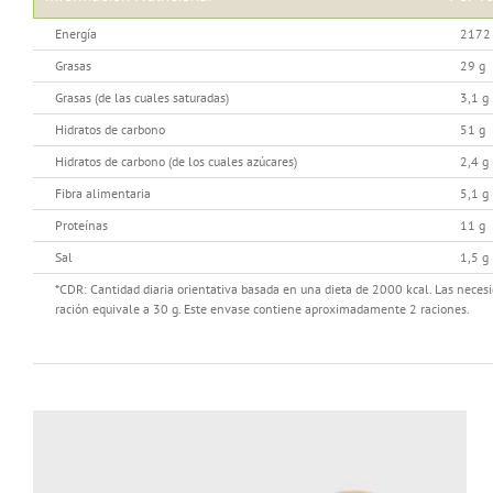
Energía
2172 
Grasas
29 g
Grasas (de las cuales saturadas)
3,1 g
Hidratos de carbono
51 g
Hidratos de carbono (de los cuales azúcares)
2,4 g
Fibra alimentaria
5,1 g
Proteínas
11 g
Sal
1,5 g
*CDR: Cantidad diaria orientativa basada en una dieta de 2000 kcal. Las necesid
ración equivale a 30 g. Este envase contiene aproximadamente 2 raciones.