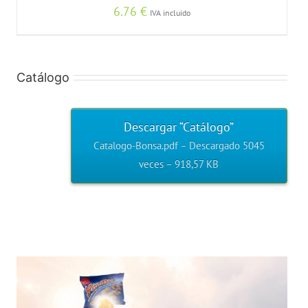
6.76
€
IVA incluido
Catálogo
Descargar “Catálogo”
Catalogo-Bonsa.pdf – Descargado 5045
veces – 918,57 KB