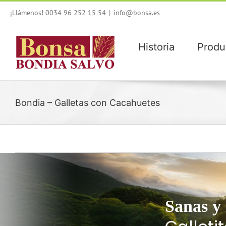
Saltar
¡Llámenos! 0034 96 252 15 54
|
info@bonsa.es
al
contenido
Historia
Produ
Bondia – Galletas con Cacahuetes
Sanas y