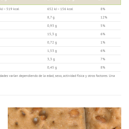
kJ – 519 kcal
652 kJ – 156 kcal
8%
8,7 g
12%
0,93 g
5%
15,3 g
6%
0,72 g
1%
1,53 g
6%
3,3 g
7%
0,45 g
8%
ades varían dependiendo de la edad, sexo, actividad física y otros factores. Una